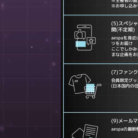
※主催者の協
※お申し込み
(5)スペ
開(不定期)
aespaを
ツをお届け
ここでしかみ
まな企画をお
(7)ファン
会員限定グッ
(日本国内の
(9)メール
aespaの最