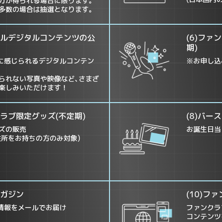
力が得られる場合に限ります｡
多数の場合は抽選となります｡
シャルデジタルコンテンツの公
(6)ファ
期)
身近に感じられるデジタルコンテン
※お申し込
られない写真や映像など､さまざ
楽しみいただけます！
クラブ限定グッズ(不定期)
(8)バー
ズの販売
お誕生日当
住所をお持ちの方のみ対象)
マガジン
(10)フ
新情報をメールでお届け
ファンクラ
コンテンツ