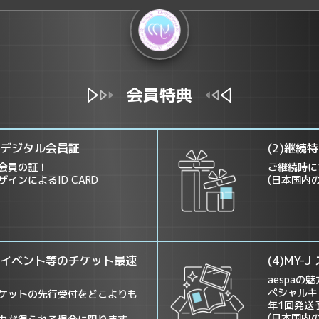
会員特典
定デジタル会員証
(2)継続
会員の証！
ご継続時に
インによるID CARD
(日本国内
ブ・イベント等のチケット最速
(4)MY
aespaの
ペシャルキ
ケットの先行受付をどこよりも
年1回発送
(日本国内